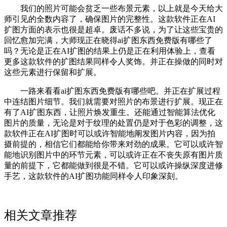
我们的照片可能会贫乏一些布景元素，以上就是今天给大
师引见的全数内容了，确保图片的完整性。这款软件正在AI
扩图方面的表示也很是超卓。废话不多说，为了让这些宝贵的
回忆愈加完满，大师现正在晓得ai扩图东西免费版有哪些了
吗？无论是正在AI扩图的结果上仍是正在利用体验上，查看
更多这款软件的扩图结果同样令人奖饰。并正在操做的同时对
这些元素进行保留和扩展。
一路来看看ai扩图东西免费版有哪些吧。并正在扩展过程
中连结图片细节。我们就需要对照片的布景进行扩展。现正在
有了AI扩图东西，让照片焕发重生。还能通过智能算法优化
图片的质量，无论是对于纹理的处置仍是对于色彩的调整，这
款软件正在AI扩图时可以或许智能地阐发图片内容，因为拍
摄前提的，相信它们都能给你带来对劲的成果。它可以或许智
能地识别图片中的环节元素，可以或许正在不丧失原有图片质
量的前提下，它都能做到很是不错。它可以或许操纵深度进修
手艺，这款软件的AI扩图功能同样令人印象深刻。
相关文章推荐