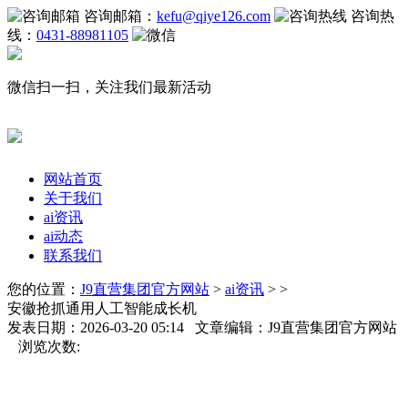
咨询邮箱：
kefu@qiye126.com
咨询热
线：
0431-88981105
微信扫一扫，关注我们最新活动
网站首页
关于我们
ai资讯
ai动态
联系我们
您的位置：
J9直营集团官方网站
>
ai资讯
> >
安徽抢抓通用人工智能成长机
发表日期：2026-03-20 05:14 文章编辑：J9直营集团官方网站
浏览次数: