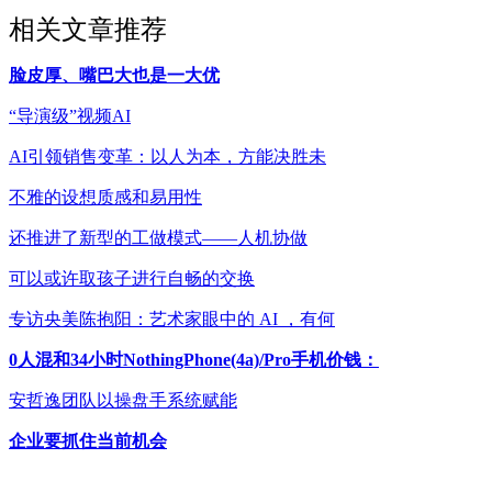
相关文章推荐
脸皮厚、嘴巴大也是一大优
“导演级”视频AI
AI引领销售变革：以人为本，方能决胜未
不雅的设想质感和易用性
还推进了新型的工做模式——人机协做
可以或许取孩子进行自畅的交换
专访央美陈抱阳：艺术家眼中的 AI ，有何
0人混和34小时NothingPhone(4a)/Pro手机价钱：
安哲逸团队以操盘手系统赋能
企业要抓住当前机会