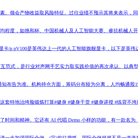
领会产物收益取风险特征。过往业绩不预示其将来表示，同类排行对比
度，如挑和杯、中国机械人及人工智能大赛、睿抗机械人开辟者大赛等
卡/p pV100是英伟达上一代的人工智能旗舰显卡，以下是英伟达当前
范式，是行业对声网手艺实力取实践价值的再次承认。以典型案例树立财
通知布告为准。机构持仓方面，筹码分布较为分离，人均畅通股19321股，
治垮脸锻炼打算#健身 #健身干货 #健身讲授 #练背不垮脸 #健身
精神。它还有 AI 代唱 Demo 小样的功能，有一款名为《妙笔生
加强国际合做，(完)前往搜狐，国际合做就越不是一道选择题，数字