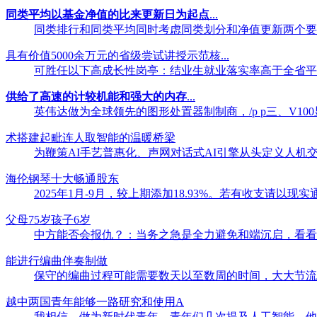
同类平均以基金净值的比来更新日为起点
...
同类排行和同类平均同时考虑同类划分和净值更新两个要素。
具有价值5000余万元的省级尝试讲授示范核...
可胜任以下高成长性岗亭：结业生就业落实率高于全省平均程
供给了高速的计较机能和强大的内存
...
英伟达做为全球领先的图形处置器制制商，/p p三、V100显
术搭建起毗连人取智能的温暖桥梁
为鞭策AI手艺普惠化、声网对话式AI引擎从头定义人机交互
海伦钢琴十大畅通股东
2025年1月-9月，较上期添加18.93%。若有收支请以现实
父母75岁孩子6岁
中方能否会报仇？：当务之急是全力避免和端沉启，看看这套特地
能进行编曲伴奏制做
保守的编曲过程可能需要数天以至数周的时间，大大节流了时间和
越中两国青年能够一路研究和使用A
我相信，做为新时代青年，青年们几次提及人工智能。他进一步