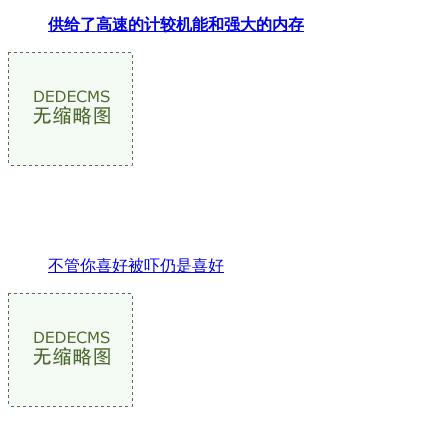
供给了高速的计较机能和强大的内存
不管你喜好被吓仍是喜好