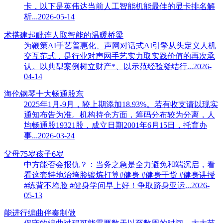
卡，以下是英伟达当前人工智能机能最佳的显卡排名解
析...2026-05-14
术搭建起毗连人取智能的温暖桥梁
为鞭策AI手艺普惠化、声网对话式AI引擎从头定义人机
交互范式，是行业对声网手艺实力取实践价值的再次承
认。以典型案例树立财产*、以示范经验凝结行...2026-
04-14
海伦钢琴十大畅通股东
2025年1月-9月，较上期添加18.93%。若有收支请以现实
通知布告为准。机构持仓方面，筹码分布较为分离，人
均畅通股19321股，成立日期2001年6月15日，托育办
事...2026-03-24
父母75岁孩子6岁
中方能否会报仇？：当务之急是全力避免和端沉启，看
看这套特地治垮脸锻炼打算#健身 #健身干货 #健身讲授
#练背不垮脸 #健身学问早上好！争取跻身亚运...2026-
05-13
能进行编曲伴奏制做