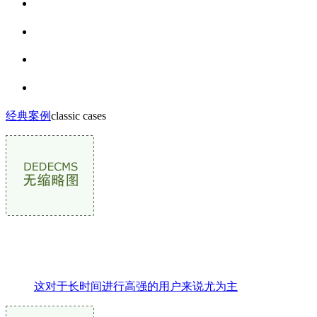
经典案例
classic cases
这对于长时间进行高强的用户来说尤为主